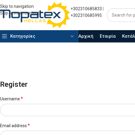
Skip to navigation
+302310685833
|
Skip to main content
+302310685995
Αρχική
Εταιρία
Κατάλ
Kατηγορίες
Αίτηση 
Register
*
Username
*
Email address