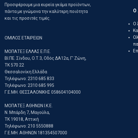
Προσφέρουμε μια ευρεία γκάμα προϊόντων,
Ο
πάντα με γνώμονα την καλύτερη ποιότητα
και τις προσιτές τιμές.
Ο 
Κα
Ο
ΟΜΙΛΟΣ ΕΤΑΙΡΕΙΩΝ
πα
Επ
ΜΟΠΑΤΕΞ ΕΛΛΑΣ Ε.Π.Ε.
ΒΙ.ΠΕ. Σίνδου, Ο.Τ.3, Οδός ΔΑ12α, Γ' Ζώνη,
ΤΚ 570 22
Θεσσαλονίκη Ελλάδα
Τηλέφωνο: 2310 685 833
Τηλέφωνο: 2310 685 995
Γ.Ε.ΜΗ. ΘΕΣΣΑΛΟΝΙΚΗΣ 058604104000
ΜΟΠΑΤΕΞ ΑΘΗΝΩΝ Ι.Κ.Ε.
Ν. Μπάρδη 7, Μαγούλα,
ΤΚ 19018, Αττική
Τηλέφωνο: 210 5550888
Γ.Ε.ΜΗ. ΑΘΗΝΩΝ 181354507000