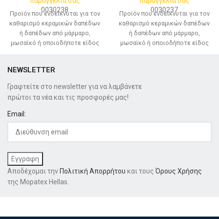
παραγγελία σας
παραγγελία σας
0030238
0030237
Προϊόν που ενδείκνυται για τον
Προϊόν που ενδείκνυται για τον
καθαρισμό κεραμικών δαπέδων
καθαρισμό κεραμικών δαπέδων
ή δαπέδων από μάρμαρο,
ή δαπέδων από μάρμαρο,
μωσαϊκό ή οποιοδήποτε είδος
μωσαϊκό ή οποιοδήποτε είδος
συνθετικού δαπέδου.
συνθετικού δαπέδου.
Ενδείκνυται ιδιαιτέρως
Ενδείκνυται ιδιαιτέρως
NEWSLETTER
Γραφτείτε στο newsletter για να λαμβάνετε
πρώτοι τα νέα και τις προσφορές μας!
Email:
Αποδέχομαι την
Πολιτική Απορρήτου
και τους
Όρους Χρήσης
της Mopatex Hellas.