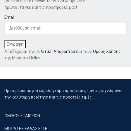
Γραφτείτε στο newsletter για να λαμβάνετε
πρώτοι τα νέα και τις προσφορές μας!
Email:
Αποδέχομαι την
Πολιτική Απορρήτου
και τους
Όρους Χρήσης
της Mopatex Hellas.
Προσφέρουμε μια ευρεία γκάμα προϊόντων, πάντα με γνώμονα
την καλύτερη ποιότητα και τις προσιτές τιμές.
ΟΜΙΛΟΣ ΕΤΑΙΡΕΙΩΝ
ΜΟΠΑΤΕΞ ΕΛΛΑΣ Ε.Π.Ε.