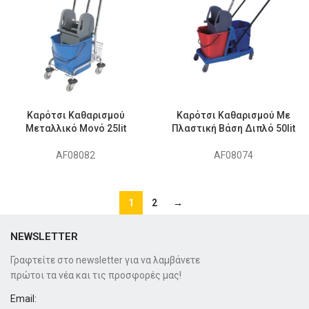
Καρότσι Καθαρισμού
Καρότσι Καθαρισμού Με
Μεταλλικό Μονό 25lit
Πλαστική Βάση Διπλό 50lit
AF08082
AF08074
1
2
→
NEWSLETTER
Γραφτείτε στο newsletter για να λαμβάνετε
πρώτοι τα νέα και τις προσφορές μας!
Email: