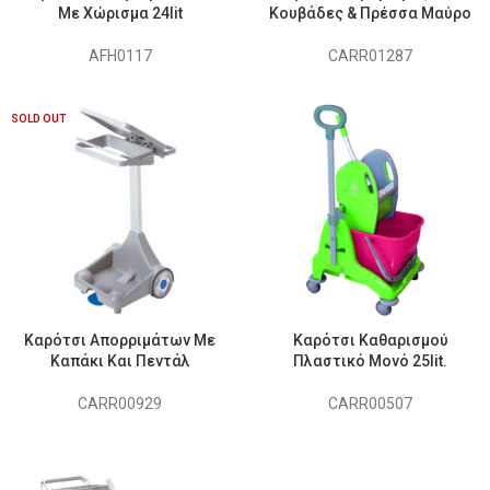
Με Χώρισμα 24lit
Κουβάδες & Πρέσσα Μαύρο
AFH0117
CARR01287
SOLD OUT
Καρότσι Απορριμάτων Με
Καρότσι Καθαρισμού
Καπάκι Και Πεντάλ
Πλαστικό Μονό 25lit.
CARR00929
CARR00507