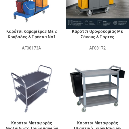
Καρότσι Καμαριέρας Με 2
Καρότσι Οροφοκομίας Με
Κουβάδες & Πρέσσα No1
Σάκους & Πόρτες
AF08173A
AF08172
Καρότσι Μεταφοράς
Καρότσι Μεταφοράς
Ανοξείδωτο Τριών Ραφιών
Πλαστικό Τριών Ραφιών