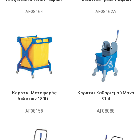
AF08164
AF08162A
Καρότσι Μεταφοράς
Καρότσι Καθαρισμού Μονό
Απλύτων 180Lit.
31lit
AF08158
AF08088